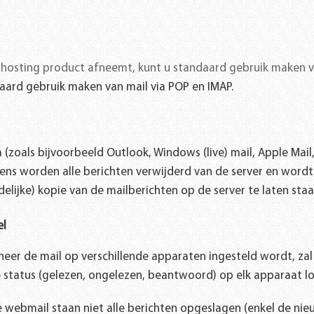
hosting product afneemt, kunt u standaard gebruik maken va
aard gebruik maken van mail via POP en IMAP.
 (zoals bijvoorbeeld Outlook, Windows (live) mail, Apple Mai
olgens worden alle berichten verwijderd van de server en wor
lijke) kopie van de mailberichten op de server te laten staa
el
neer de mail op verschillende apparaten ingesteld wordt, zal 
e status (gelezen, ongelezen, beantwoord) op elk apparaat lo
de webmail staan niet alle berichten opgeslagen (enkel de nie