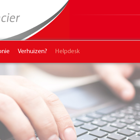
onie
Verhuizen?
Helpdesk