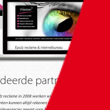
deerde partner
lz reclame in 2008 werken wij met volle
nten kunnen altijd rekenen op 100% support en
gleverancier neemt voor Epulz reclame veel