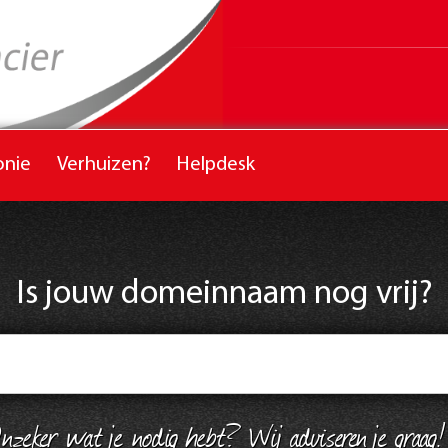
onie
Verhuizen?
Helpdesk
Is jouw domeinnaam nog vrij?
nzeker wat je nodig hebt? Wij adviseren je graag!