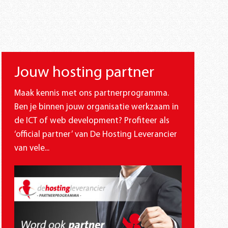
Jouw hosting partner
Maak kennis met ons partnerprogramma.
Ben je binnen jouw organisatie werkzaam in
de ICT of web development? Profiteer als
‘official partner’ van De Hosting Leverancier
van vele...