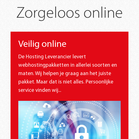
Zorgeloos online
Veilig online
De Hosting Leverancier levert
webhostingpakketten in allerlei soorten en
maten. Wij helpen je graag aan het juiste
pakket. Maar dat is niet alles. Persoonlijke
service vinden wij...