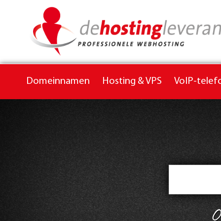
Domeinnamen
Hosting & VPS
VoIP-telef
O