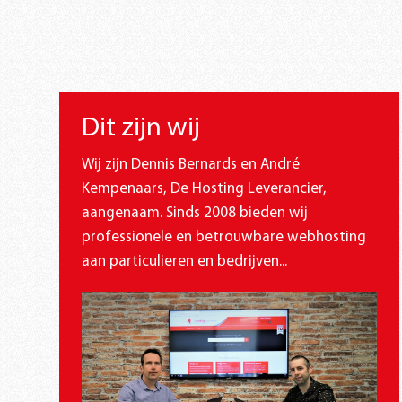
Dit zijn wij
Wij zijn Dennis Bernards en André
Kempenaars, De Hosting Leverancier,
aangenaam. Sinds 2008 bieden wij
professionele en betrouwbare webhosting
aan particulieren en bedrijven...