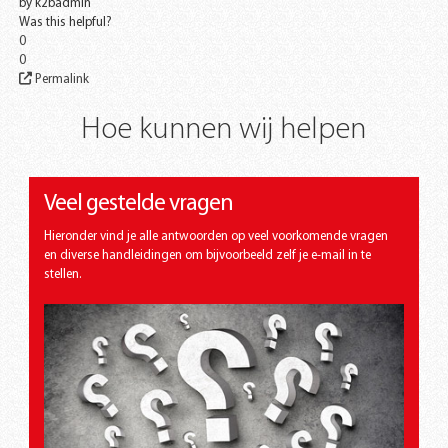
by
k2badmin
Was this helpful?
0
0
Permalink
Hoe kunnen wij helpen
Veel gestelde vragen
Hieronder vind je alle antwoorden op veel voorkomende vragen
en diverse handleidingen om bijvoorbeeld zelf je e-mail in te
stellen.