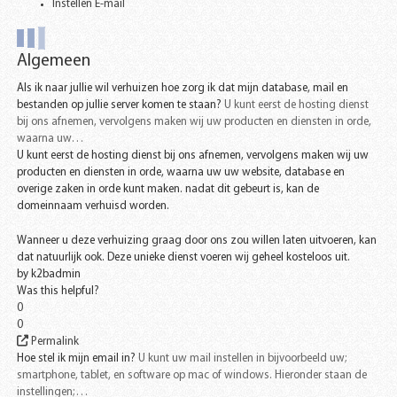
Instellen E-mail
Algemeen
Als ik naar jullie wil verhuizen hoe zorg ik dat mijn database, mail en
bestanden op jullie server komen te staan?
U kunt eerst de hosting dienst
bij ons afnemen, vervolgens maken wij uw producten en diensten in orde,
waarna uw…
U kunt eerst de hosting dienst bij ons afnemen, vervolgens maken wij uw
producten en diensten in orde, waarna uw uw website, database en
overige zaken in orde kunt maken. nadat dit gebeurt is, kan de
domeinnaam verhuisd worden.
Wanneer u deze verhuizing graag door ons zou willen laten uitvoeren, kan
dat natuurlijk ook. Deze unieke dienst voeren wij geheel kosteloos uit.
by
k2badmin
Was this helpful?
0
0
Permalink
Hoe stel ik mijn email in?
U kunt uw mail instellen in bijvoorbeeld uw;
smartphone, tablet, en software op mac of windows. Hieronder staan de
instellingen;…