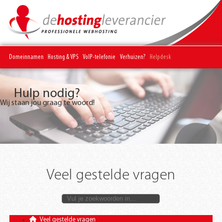
Domeinnamen
Hosting & VPS
VoIP-telefonie
Verhuizen?
Helpdesk
Hulp nodig?
Wij staan jou graag te woord!
Veel gestelde vragen
Veel gestelde vragen