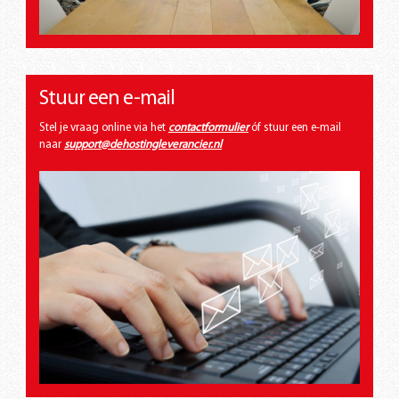
Stuur een e-mail
Stel je vraag online via het
contactformulier
óf stuur een e-mail
naar
support@dehostingleverancier.nl