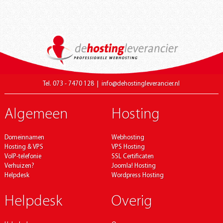
Tel. 073 - 7470 128
|
info@dehostingleverancier.nl
Algemeen
Hosting
Domeinnamen
Webhosting
Hosting & VPS
VPS Hosting
VoIP-telefonie
SSL Certificaten
Verhuizen?
Joomla! Hosting
Helpdesk
Wordpress Hosting
Helpdesk
Overig