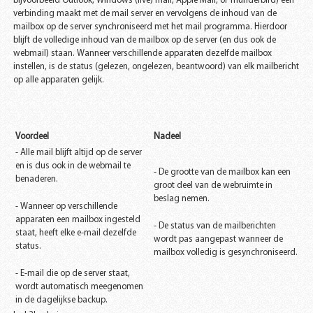
bijvoorbeeld Outlook, Windows (live) mail, Apple Mail, of Thunderbird) een
verbinding maakt met de mail server en vervolgens de inhoud van de
mailbox op de server synchroniseerd met het mail programma. Hierdoor
blijft de volledige inhoud van de mailbox op de server (en dus ook de
webmail) staan. Wanneer verschillende apparaten dezelfde mailbox
instellen, is de status
(gelezen, ongelezen, beantwoord)
van elk mailbericht
op alle apparaten gelijk.
Voordeel
Nadeel
- Alle mail blijft altijd op de server
en is dus ook in de webmail te
- De grootte van de mailbox kan een
benaderen.
groot deel van de webruimte in
beslag nemen.
- Wanneer op verschillende
apparaten een mailbox ingesteld
- De status van de mailberichten
staat, heeft elke e-mail dezelfde
wordt pas aangepast wanneer de
status.
mailbox volledig is gesynchroniseerd.
- E-mail die op de server staat,
wordt automatisch meegenomen
in de dagelijkse backup.