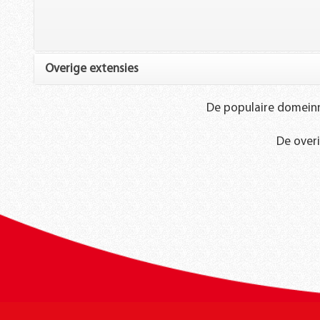
Overige extensies
.AZ
€ 252,00
De populaire domeinn
.COM.BO
€ 142,00
De over
.COM.BS
€ 390,00
.CD
€ 117,00
.CO.UZ
€ 201,00
.CO.VE
€ 82,00
.COM.DO
€ 118,00
.EC
€ 127,00
.COM.GR
€ 50,00
.COM.PA
€ 87,00
.COM.PE
€ 72,00
.COM.PH
€ 82,00