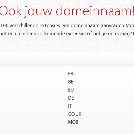
Ook jouw domeinnaam
t 1100 verschillende extensies een domeinnaam aanvragen. Vo
met een minder voorkomende extensie, of heb je een vraag? 
.FR
.BE
.EU
.DE
.IT
.CO.UK
.MOBI