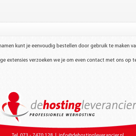
.RM.FR
amen kunt je eenvoudig bestellen door gebruik te maken v
.BZ
ige extensies verzoeken we je om even contact met ons op t
.IN
.PL
.TK
.SE
.AT
.LU
.PT
.CZ
.RU
.HU
Tel. 073 - 7470 128
|
info@dehostingleverancier.nl