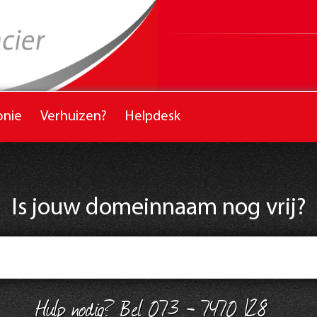
onie
Verhuizen?
Helpdesk
Is jouw domeinnaam nog vrij?
Hulp nodig? Bel 073 - 7470 128