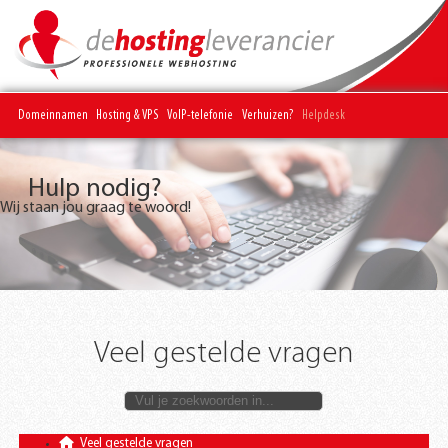
Domeinnamen
Hosting & VPS
VoIP-telefonie
Verhuizen?
Helpdesk
Hulp nodig?
Wij staan jou graag te woord!
Veel gestelde vragen
Veel gestelde vragen