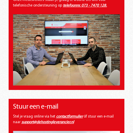
telefonische ondersteuning op
telefoonnr. 073 - 7470 128
.
Stuur een e-mail
Stel je vraag online via het
contactformulier
óf stuur een e-mail
naar
support@dehostingleverancier.nl